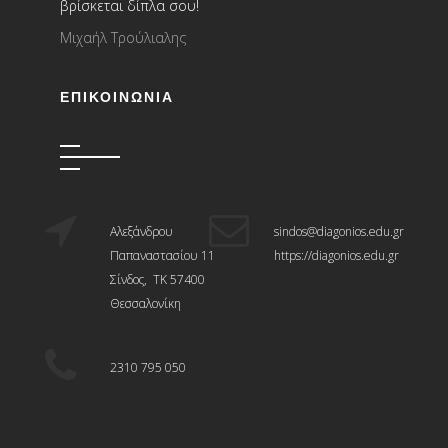
βρίσκεται δίπλα σου!
Μιχαήλ Τρούλιαλης
ΕΠΙΚΟΙΝΩΝΊΑ
Αλεξάνδρου
sindos@diagonios.edu.gr
Παπαναστασίου 11
https://diagonios.edu.gr
Σίνδος, ΤΚ 57400
Θεσσαλονίκη
2310 795 050