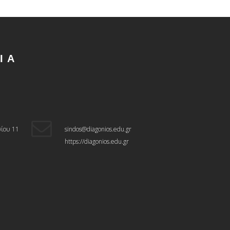
ΊΑ
ίου 11
sindos@diagonios.edu.gr
https://diagonios.edu.gr