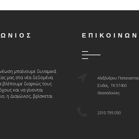
ΓΩΝΙΟΣ
ΕΠΙΚΟΙΝΩΝ
ανέωση μπαίνουμε δυναμικά
ίας μας στα νέα δεδομένα.
Αλεξάνδρου Παπαναστασ
να βλέπουμε διαρκώς τους
Σίνδος, ΤΚ 57400
χους και να γίνονται
Θεσσαλονίκη
ο, η Διαγώνιος, βρίσκεται
2310 795 050