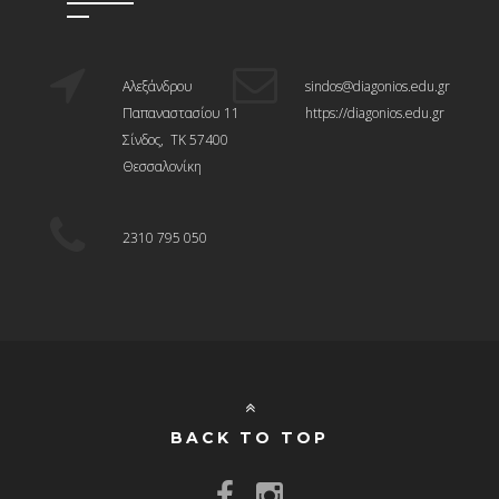
Αλεξάνδρου
sindos@diagonios.edu.gr
Παπαναστασίου 11
https://diagonios.edu.gr
Σίνδος, ΤΚ 57400
Θεσσαλονίκη
2310 795 050
BACK TO TOP