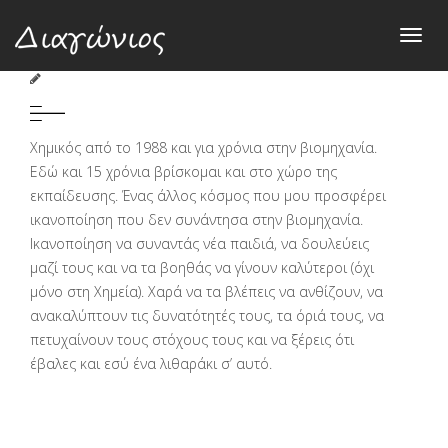
Toggl
Στέλιος Καραγκιαούρης
navig
Χημικός από το 1988 και για χρόνια στην βιομηχανία.
Εδώ και 15 χρόνια βρίσκομαι και στο χώρο της
εκπαίδευσης. Ένας άλλος κόσμος που μου προσφέρει
ικανοποίηση που δεν συνάντησα στην βιομηχανία.
Ικανοποίηση να συναντάς νέα παιδιά, να δουλεύεις
μαζί τους και να τα βοηθάς να γίνουν καλύτεροι (όχι
μόνο στη Χημεία). Χαρά να τα βλέπεις να ανθίζουν, να
ανακαλύπτουν τις δυνατότητές τους, τα όριά τους, να
πετυχαίνουν τους στόχους τους και να ξέρεις ότι
έβαλες και εσύ ένα λιθαράκι σ’ αυτό.