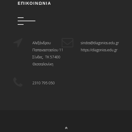
ΕΠΙΚΟΙΝΩΝΊΑ
Αλεξάνδρου
sindos@diagonios.edu.gr
Παπαναστασίου 11
https://diagonios.edu.gr
Σίνδος, ΤΚ 57400
Θεσσαλονίκη
2310 795 050