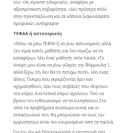
του. «Ας είμαστε ειλικρινείς», αναφέρει με
αξιοπρόσεκτη σοβαρότητα. «Δεν πρόσεχα πολύ
στην τηλεκπαίδευση και σε κάποια διαγωνίσματα
προφανώς αντέγραφα».
ΤΕΦΑΑ ή αστυνομικός
«Θέλω να μπω ΤΕΦΑΑ ή να γίνω αστυνομικός αλλά
δεν είμαι καλός μαθητής και δεν νομίζω να τα
καταφέρω», λέει ένας μαθητής στην ταινία. «Το
όνειρό μου είναι να γίνω οδηγός της Φόρμουλα 1,
αλλά ξέρω ότι δεν θα το πετύχω ποτέ», λέει ένας
άλλος. Όνειρα που γκρεμίζονται πριν καν
σχηματισθούν, σαν τους σοβάδες που πέφτουν
στο κτίριο, ένα τυπικό κτίριο σχολείου. Πού να
βρουν τον ενθουσιασμό να τα κυνηγήσουν; Στο
σπίτι τα προβλήματα συσσωρεύονται και οι
εκπαιδευτικοί που θα μπορούσαν να τους τον
εμφυσήσουν είναι πιο κουρασμένοι από τα παιδιά.
Για τον Λουκά Παλαιοκρασσά η επιστροφή στα