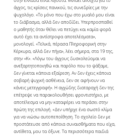
στην Ελλάδα είναι λιγοστά. Μιλάει ανοιχτά για το
άγχος, τις κρίσεις πανικού, τις συνεδρίες με την
ψυχολόγο. «Το μόνο που έχω στο μυαλό μου είναι
το διάβασμα, αλλά δεν αποδίδει. Υπερπροσπαθεί
ο μαθητής όταν θέλει να πετύχει και καμία φορά
αυτό έχει τα αντίστροφα αποτελέσματα»,
μονολογεί. «Τελικά, πέρασα Πληροφορική στην
Κέρκυρα, αλλά δεν πήγα», λέει σήμερα, στα 19 της,
στην «Κ». «Λόγω του άγχους δυσκολεύομαι να
ανεξαρτητοποιηθώ και παρόλο που το ψάξαμε,
δεν γίνεται κάποια εξαίρεση. Αν δεν έχεις κάποια
σοβαρή ψυχική ασθένεια, δεν σε αφήνουν να
κάνεις μετεγγραφή». Η αγχώδης διαταραχή δεν της
επέτρεψε να παρακολουθήσει φροντιστήριο, με
αποτέλεσμα να μην καταφέρει να περάσει στην
πρώτη της επιλογή. «Δεν υπήρχε ένα σωστό κλίμα
για να νιώσω αυτοπεποίθηση. Το σχολείο δεν με
προστάτευσε από κάποια συναισθήματα που είχα,
αντίθετα, μου τα όξυνε. Τα περισσότερα παιδιά