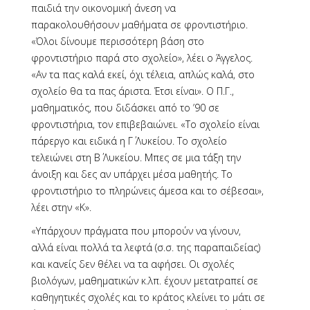
παιδιά την οικονομική άνεση να
παρακολουθήσουν μαθήματα σε φροντιστήριο.
«Όλοι δίνουμε περισσότερη βάση στο
φροντιστήριο παρά στο σχολείο», λέει ο Άγγελος.
«Αν τα πας καλά εκεί, όχι τέλεια, απλώς καλά, στο
σχολείο θα τα πας άριστα. Έτσι είναι». Ο Π.Γ.,
μαθηματικός, που διδάσκει από το ’90 σε
φροντιστήρια, τον επιβεβαιώνει. «Το σχολείο είναι
πάρεργο και ειδικά η Γ΄ Λυκείου. Το σχολείο
τελειώνει στη Β΄ Λυκείου. Μπες σε μια τάξη την
άνοιξη και δες αν υπάρχει μέσα μαθητής. Το
φροντιστήριο το πληρώνεις άμεσα και το σέβεσαι»,
λέει στην «Κ».
«Υπάρχουν πράγματα που μπορούν να γίνουν,
αλλά είναι πολλά τα λεφτά (σ.σ. της παραπαιδείας)
και κανείς δεν θέλει να τα αφήσει. Οι σχολές
βιολόγων, μαθηματικών κ.λπ. έχουν μετατραπεί σε
καθηγητικές σχολές και το κράτος κλείνει το μάτι σε