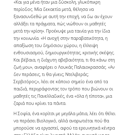
«Και για μένα ήταν μια δύσκολη, γλυκόπικρη
περίοδος. Μία δεκαετία μετά, θέλησα να
ξανασυνδεθώ με αυτή την εποχή, να δω αν έχουν
αλλάξει τα πράγματα, πώς νιώθουν οι μαθητές
μετά την κρίση». Προέκυψε μια ταινία για την ίδια
την κοινωνία. «Η ανοχή στην παραβατικότητα, η
απαξίωση του δημόσιου χώρου, η έλλειψη
ενθουσιασμού, δημιουργικότητας, κριτικής σκέψης.
Και βέβαια, η διάχυτη αβεβαιότητα, τι θα κάνω στη
ζωή μου», αναφέρει ο Λουκάς Παλαιοκρασσάς. «Αν
δεν περάσεις, τι θα γίνεις; Ντελιβεράς;
Σερβιτόρος;», λέει σε κάποιο σημείο ένα από τα
παιδιά, περιγράφοντας τον τρόπο που βιώνουν οι
μαθητές τις Πανελλαδικές, ένα «όλα ή τίποτα», μια
ζαριά που κρίνει τα πάντα.
Η Σοφία, ένα κορίτσι με μεγάλα μάτια, λέει ότι θέλει
να περάσει Βιολογικό, αλλά αναρωτιέται πού θα
μπορούσε να εργαστεί, αφού τα ερευνητικά κέντρα