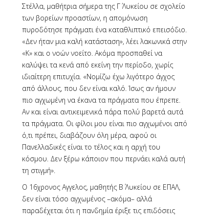
Στέλλα, μαθήτρια σήμερα της Γ΄ Λυκείου σε σχολείο
των βορείων προαστίων, η απομόνωση
πυροδότησε πράγματι ένα καταθλιπτικό επεισόδιο.
«Δεν ήταν μια καλή κατάσταση», λέει λακωνικά στην
«Κ» και ο νοών νοείτο. Ακόμα προσπαθεί να
καλύψει τα κενά από εκείνη την περίοδο, χωρίς
ιδιαίτερη επιτυχία. «Νομίζω έχω λιγότερο άγχος
από άλλους, που δεν είναι καλό. Ίσως αν ήμουν
πιο αγχωμένη να έκανα τα πράγματα που έπρεπε.
Αν και είναι αντικειμενικά πάρα πολύ βαρετά αυτά
τα πράγματα. Οι φίλοι μου είναι πιο αγχωμένοι από
ό,τι πρέπει, διαβάζουν όλη μέρα, αφού οι
Πανελλαδικές είναι το τέλος και η αρχή του
κόσμου. Δεν ξέρω κάποιον που περνάει καλά αυτή
τη στιγμή».
Ο 16χρονος Αγγελος, μαθητής Β΄ Λυκείου σε ΕΠΑΛ,
δεν είναι τόσο αγχωμένος –ακόμα– αλλά
παραδέχεται ότι η πανδημία έριξε τις επιδόσεις