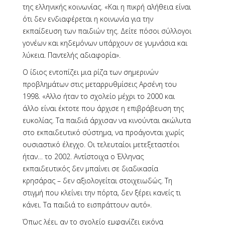
της ελληνικής κοινωνίας. «Και η πικρή αλήθεια είναι
ότι δεν ενδιαφέρεται η κοινωνία για την
εκπαίδευση των παιδιών της. Δείτε πόσοι σύλλογοι
γονέων και κηδεμόνων υπάρχουν σε γυμνάσια και
λύκεια. Παντελής αδιαφορία».
Ο ίδιος εντοπίζει μια ρίζα των σημερινών
προβλημάτων στις μεταρρυθμίσεις Αρσένη του
1998. «Αλλο ήταν το σχολείο μέχρι το 2000 και
άλλο είναι έκτοτε που άρχισε η επιβράβευση της
ευκολίας. Τα παιδιά άρχισαν να κινούνται ακώλυτα
στο εκπαιδευτικό σύστημα, να προάγονται χωρίς
ουσιαστικό έλεγχο. Οι τελευταίοι μετεξεταστέοι
ήταν… το 2002. Αντίστοιχα ο Έλληνας
εκπαιδευτικός δεν μπαίνει σε διαδικασία
κρησάρας – δεν αξιολογείται στοιχειωδώς. Τη
στιγμή που κλείνει την πόρτα, δεν ξέρει κανείς τι
κάνει. Τα παιδιά το εισπράττουν αυτό».
Όπως λέει, αν το σχολείο εμφανίζει εικόνα