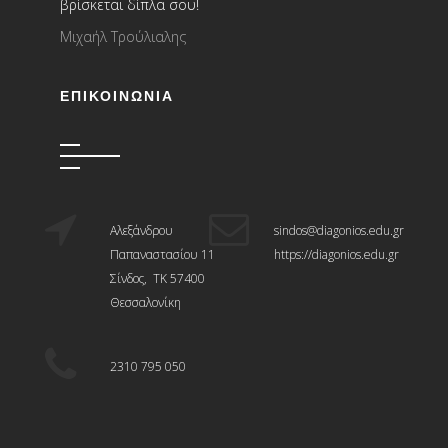
βρίσκεται δίπλα σου!
Μιχαήλ Τρούλιαλης
ΕΠΙΚΟΙΝΩΝΊΑ
Αλεξάνδρου
sindos@diagonios.edu.gr
Παπαναστασίου 11
https://diagonios.edu.gr
Σίνδος, ΤΚ 57400
Θεσσαλονίκη
2310 795 050